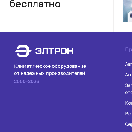
бесплатно
Пр
Ав
Климатическое оборудование
от надёжных производителей
Ав
2000–2026
За
от
Ко
Ре
Се