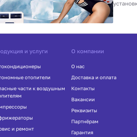
установ
одукция и услуги
О компании
токондиционеры
О нас
тономные отопители
Доставка и оплата
пасные части к воздушным
Контакты
опителям
Вакансии
мпрессоры
Реквизиты
фрижераторы
Партнёрам
рвис и ремонт
Гарантия