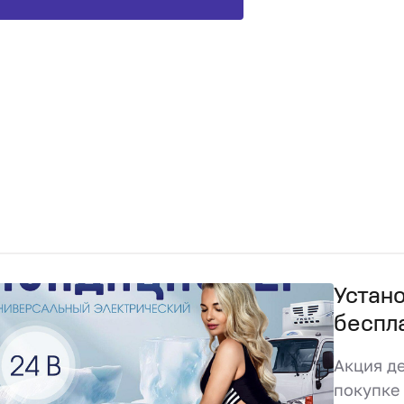
Устан
беспл
Акция де
покупке 