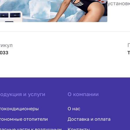
установ
тикул
033
одукция и услуги
О компании
токондиционеры
О нас
тономные отопители
Доставка и оплата
пасные части к воздушным
Контакты