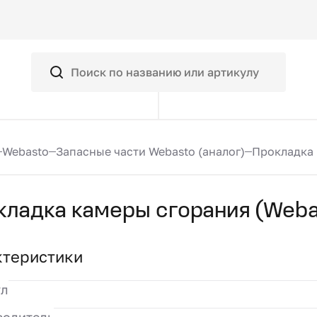
Webasto
Запасные части Webasto (аналог)
Прокладка 
кладка камеры сгорания (Weba
ктеристики
ул