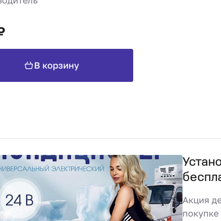
водитель
₽
В корзину
Устан
беспл
Акция де
покупке 