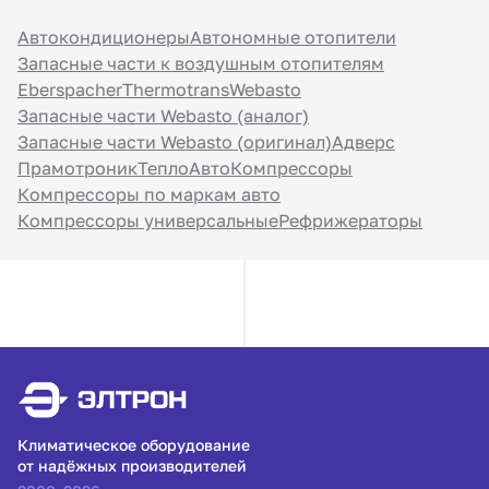
Автокондиционеры
Автономные отопители
Запасные части к воздушным отопителям
Eberspacher
Thermotrans
Webasto
Запасные части Webasto (аналог)
Запасные части Webasto (оригинал)
Адверс
Прамотроник
ТеплоАвто
Компрессоры
Компрессоры по маркам авто
Компрессоры универсальные
Рефрижераторы
Климатическое оборудование
от надёжных производителей