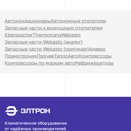
Автокондиционеры
Автономные отопители
Запасные части к воздушным отопителям
Eberspacher
Thermotrans
Webasto
Запасные части Webasto (аналог)
Запасные части Webasto (оригинал)
Адверс
Прамотроник
Прочее
ТеплоАвто
Компрессоры
Компрессоры по маркам авто
Рефрижераторы
Климатическое оборудование
от надёжных производителей