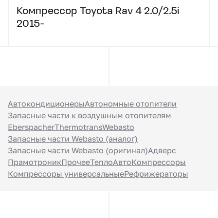
Компрессор Toyota Rav 4 2.0/2.5i
2015-
Автокондиционеры
Автономные отопители
Запасные части к воздушным отопителям
Eberspacher
Thermotrans
Webasto
Запасные части Webasto (аналог)
Запасные части Webasto (оригинал)
Адверс
Прамотроник
Прочее
ТеплоАвто
Компрессоры
Компрессоры универсальные
Рефрижераторы