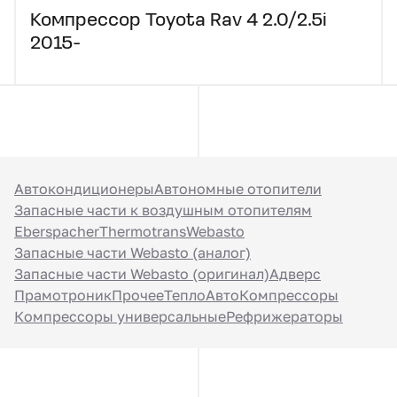
Компрессор Toyota Rav 4 2.0/2.5i
2015-
Автокондиционеры
Автономные отопители
Запасные части к воздушным отопителям
Eberspacher
Thermotrans
Webasto
Запасные части Webasto (аналог)
Запасные части Webasto (оригинал)
Адверс
Прамотроник
Прочее
ТеплоАвто
Компрессоры
Компрессоры универсальные
Рефрижераторы