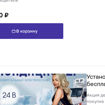
водитель
0 ₽
В корзину
Устан
беспл
Акция де
покупке 