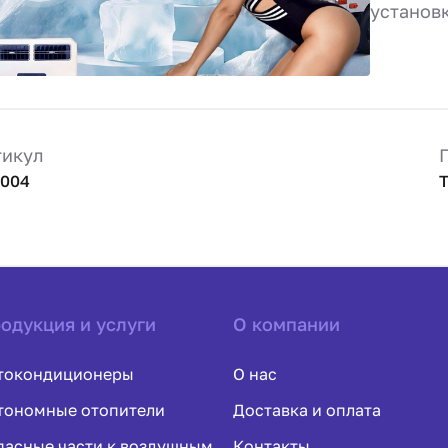
установ
тикул
004
одукция и услуги
О компании
токондиционеры
О нас
тономные отопители
Доставка и оплата
пасные части к воздушным
Контакты