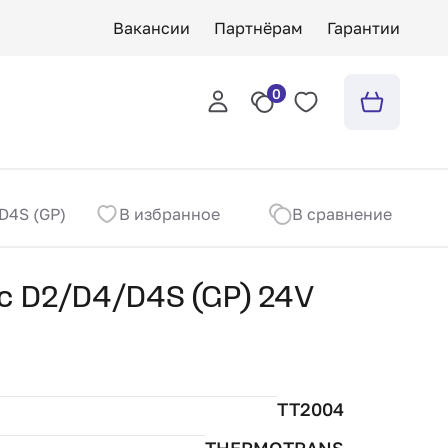
Вакансии
Партнёрам
Гарантии
0
/D4S (GP) 24V
В избранное
В сравнение
ic D2/D4/D4S (GP) 24V
TT2004