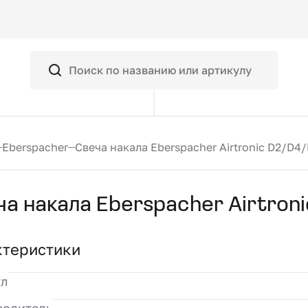
Eberspacher
Свеча накала Eberspacher Airtronic D2/D4
ча накала Eberspacher Airtron
ктеристики
ул