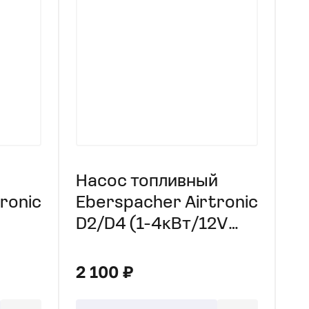
Насос топливный
ronic
Eberspacher Airtronic
D2/D4 (1-4кВт/12V
бенз/диз)
2 100 ₽