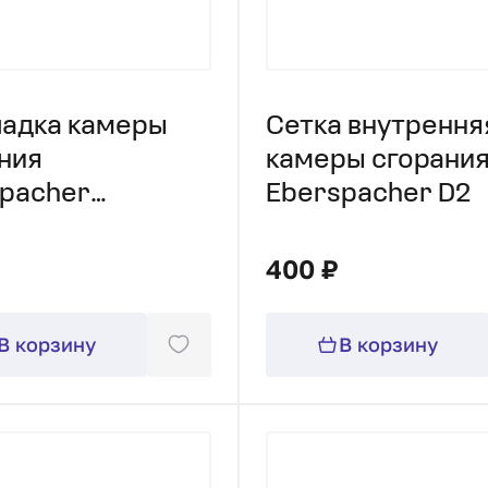
адка камеры
Сетка внутрення
ния
камеры сгорани
pacher
Eberspacher D2
B1LC/D1LE
act
400 ₽
В корзину
В корзину