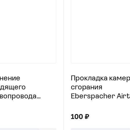
нение
Прокладка каме
одящего
сгорания
вопровода
Eberspacher Airt
pacher Airtronic
D2
4
100 ₽