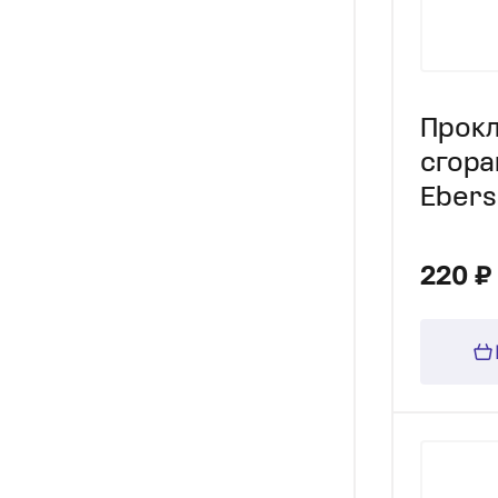
Прокл
сгора
Ebers
D1LC/
comp
220 ₽