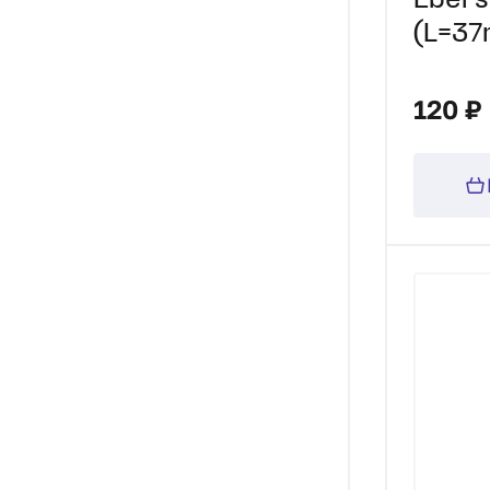
Ebers
(L=3
120 ₽