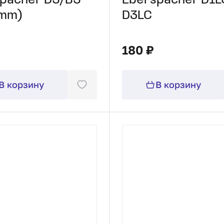
pacher D5/B5
Eberspacher D1L
7mm)
D3LC
180 ₽
В корзину
В корзину