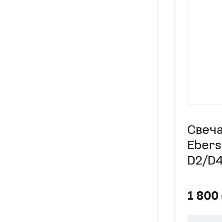
Свеча
Ebers
D2/D4
1 800