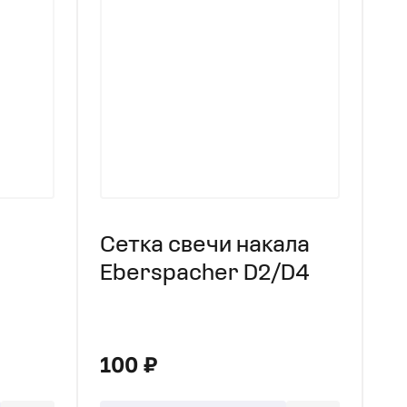
Сетка свечи накала
Eberspacher D2/D4
ronic
100 ₽