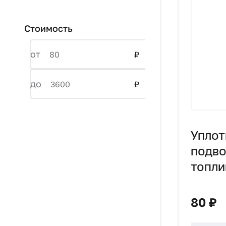
Стоимость
от
₽
до
₽
Уплот
подв
топли
Ebers
D2/D
80 ₽