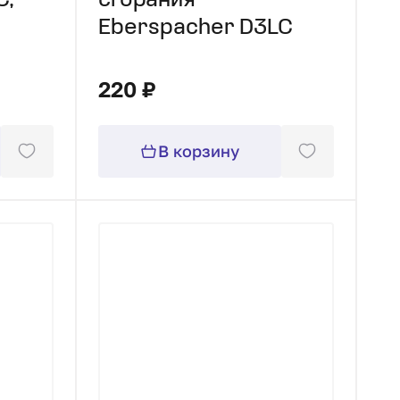
C,
сгорания
Eberspacher D3LC
220 ₽
В корзину