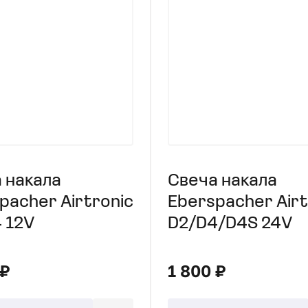
 накала
Свеча накала
pacher Airtronic
Eberspacher Airt
 12V
D2/D4/D4S 24V
 ₽
1 800 ₽