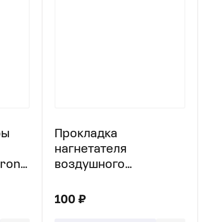
ры
Прокладка
нагнетателя
ronic
воздушного
Eberspacher Airtronic
D4
100 ₽