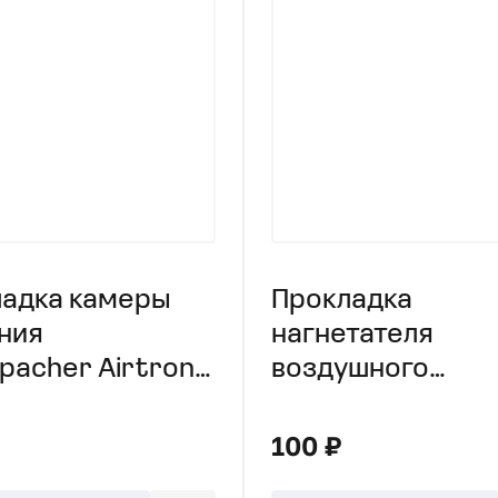
адка камеры
Прокладка
ния
нагнетателя
pacher Airtronic
воздушного
Eberspacher Airt
D2
100 ₽